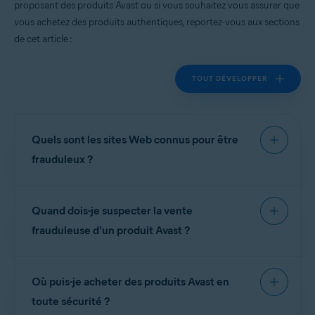
proposant des produits Avast ou si vous souhaitez vous assurer que
Toutes les plateformes prises en charge
vous achetez des produits authentiques, reportez-vous aux sections
de cet article :
TOUT DÉVELOPPER
Quels sont les sites Web connus pour être
frauduleux ?
Pour votre protection, nous avons préparé la liste
Quand dois-je suspecter la vente
suivante de sites d'escroqueries connus. Ces sites
Web n'ont
pas de lien
avec les logiciels Avast et
ne
frauduleuse d'un produit Avast ?
sont pas des vendeurs autorisés
de nos produits :
Les sites Web d'escroqueries offrent souvent des
Où puis-je acheter des produits Avast en
clés de licence ou des abonnements pour des
REMARQUE:
Pour signaler un
produits Avast gratuits à des prix similaires à ceux
toute sécurité ?
site Web qui n'est pas déjà sur la
des logiciels Avast Premium. Dans d'autres cas, les