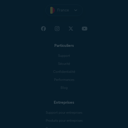
http://download-avast.com
France
http://www.download-zone-free.com
http://www.freedownloadspace.com
http://avast-download-now.com
http://www.mydownloadsite.com
Particuliers
http://www.downloadinghome.com
Support
http://2011-download.com/avast/
Sécurité
http://avast.6-downloads.com
Confidentialité
http://telecharger-2012.com
Performances
http://fr.winds10.com/avast/
Blog
http://unmillondeutilidades.com/ad/avast-antivirus-v2-
arg/
Entreprises
Support pour entreprises
Produits pour entreprises