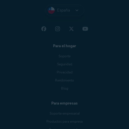
http://www.DownloadAvast.com
España
http://download-avast.com
http://www.download-zone-free.com
http://www.freedownloadspace.com
http://avast-download-now.com
Para el hogar
http://www.mydownloadsite.com
Soporte
http://www.downloadinghome.com
Seguridad
http://2011-download.com/avast/
Privacidad
http://avast.6-downloads.com
Rendimiento
http://telecharger-2012.com
Blog
http://fr.winds10.com/avast/
http://unmillondeutilidades.com/ad/avast-antivirus-v2-
Para empresas
arg/
Soporte empresarial
Productos para empresa