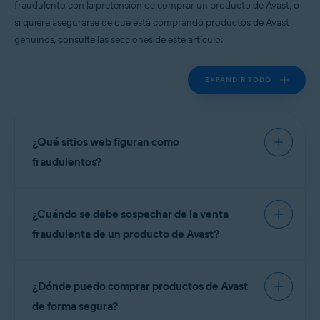
fraudulento con la pretensión de comprar un producto de Avast, o
Todas las plataformas admitidas
si quiere asegurarse de que está comprando productos de Avast
genuinos, consulte las secciones de este artículo:
EXPANDIR TODO
¿Qué sitios web figuran como
fraudulentos?
Para su protección, hemos preparado la lista
¿Cuándo se debe sospechar de la venta
siguiente de sitios web estafadores conocidos.
Estos sitios web
no tienen ninguna relación
con el
fraudulenta de un producto de Avast?
software Avast
ni son revendedores autorizados
de nuestros productos:
A menudo, los sitios web estafadores ofrecen
¿Dónde puedo comprar productos de Avast
claves de licencia o suscripciones para productos
Avast gratuitos a precios similares a los del
de forma segura?
NOTA:
Para informar de un sitio
software premium Avast. En otros casos, los