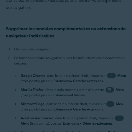
Consultez les conseils ci-dessous pour améliorer votre expérience
de navigation :
Supprimer les modules complémentaires ou extensions de
navigateur indésirables
Ouvrez votre navigateur.
En fonction de votre navigateur, suivez les instructions correspondantes ci-
dessous :
Google Chrome
: dans le coin supérieur droit, cliquez sur
⋮
Menu
(trois points), puis sur
Extensions
▸
Gérer les extensions
.
Mozilla Firefox
: dans le coin supérieur droit, cliquez sur
☰
Menu
(trois points), puis sur
Extensions et thèmes
.
Microsoft Edge
: dans le coin supérieur droit, cliquez sur
…
Menu
(trois points), puis sur
Extensions
▸
Gérer les extensions
.
Avast Secure Browser
: dans le coin supérieur droit, cliquez sur
⋮
Menu
(trois points), puis sur
Extensions
▸
Gérer les extensions
.