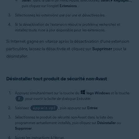
Safari
: dans la barre de menu Apple, sélectionnez
Safari
▸
Réglages...
,
puis cliquez sur l’onglet
Extensions
.
Sélectionnez les extensions une par une et désactivez-les.
Si la désactivation de l’extension résout le problème, recherchez et
installez toute mise à jour disponible pour les extensions.
Si Internet gagne en vitesse après la désactivation d’une extension
particulière, laissez-la désactivée et cliquez sur
Supprimer
pour la
désinstaller.
Désinstaller tout produit de sécurité non-Avast
Appuyez simultanément sur la touche du
logo Windows
et la touche
R
pour ouvrir la boîte de dialogue Exécuter.
Saisissez
appwiz.cpl
, puis appuyez sur
Entrée
.
Sélectionnez le produit de sécurité non-Avast dans la liste des
programmes actuellement installés, puis cliquez sur
Désinstaller
ou
Supprimer
.
Suivez les instructions à l’écran.