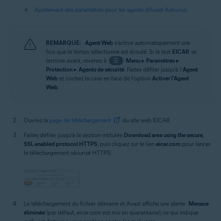
Ajustement des paramètres pour les agents d’Avast Antivirus
REMARQUE:
Agent Web
s’active automatiquement une
fois que le temps sélectionné est écoulé. Si le test
EICAR
se
termine avant, revenez à
☰
Menu
▸
Paramètres
▸
Protection
▸
Agents de sécurité
. Faites défiler jusqu’à l’
Agent
Web
et cochez la case en face de l’option
Activer l'Agent
Web
.
Ouvrez la
page de téléchargement
du site web EICAR.
Faites défiler jusqu’à la section intitulée
Download area using the secure,
SSL enabled protocol HTTPS
, puis cliquez sur le lien
eicar.com
pour lancer
le téléchargement sécurisé HTTPS.
Le téléchargement du fichier démarre et Avast affiche une alerte :
Menace
éliminée
(par défaut, eicar.com est mis en quarantaine), ce qui indique