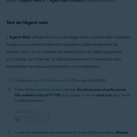
tester l’
Agent Web
et l’
Agent des fichiers
d’Avast Antivirus.
Systèmes d'exploitation:
Microsoft Windows 11 Famille/Professionnel/Entreprise/Éducation
Microsoft Windows 10 Famille/Professionnel/Entreprise/
Test de l’Agent web
Éducation (32/64 bits)
Microsoft Windows 8.1/Professionnel/Entreprise (32/64 bits)
Microsoft Windows 8/Professionnel/Entreprise (32/64 bits)
L’
Agent Web
d’Avast Antivirus protège votre système des malwares
Microsoft Windows 7 Édition Familiale Basique/Édition Familiale
lorsque vous utilisez Internet (navigation, téléchargement de
Premium/Professionnel/Entreprise/Édition Intégrale - Service Pack 1
avec mise à jour cumulative de commodité (32/64 bits)
fichiers, etc.). Si un malware est détecté lors du téléchargement
d’un fichier sur Internet, le téléchargement est interrompu afin
d’empêcher la menace d’atteindre votre ordinateur.
Ouvrez la
page de téléchargement
du site web EICAR.
Faites défiler jusqu’à la section intitulée
Download area using the secure,
SSL enabled protocol HTTPS
, puis cliquez sur le lien
eicar.com
pour lancer
le téléchargement.
Le site de téléchargement est bloqué et Avast affiche une alerte :
Menace