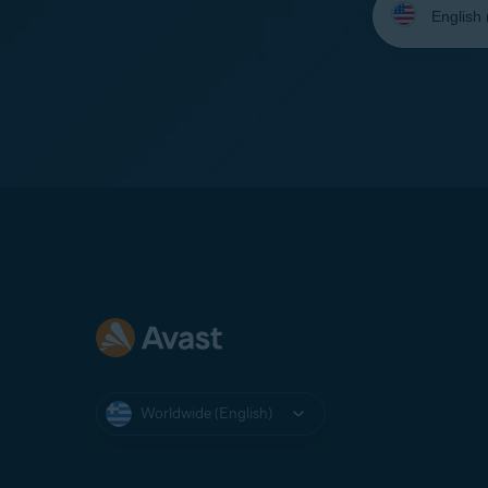
your
language:
Worldwide (English)