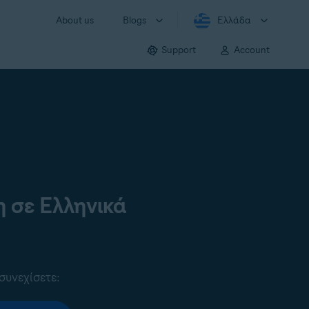
About us
Blogs
Ελλάδα
Support
Account
 σε Ελληνικά
συνεχίσετε: