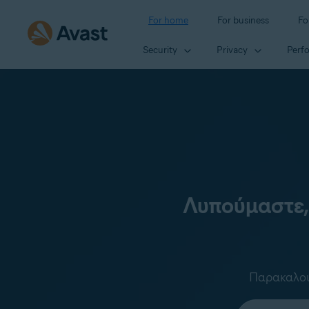
For home
For business
Fo
Security
Privacy
Perf
Λυπούμαστε,
Παρακαλούμ
Select