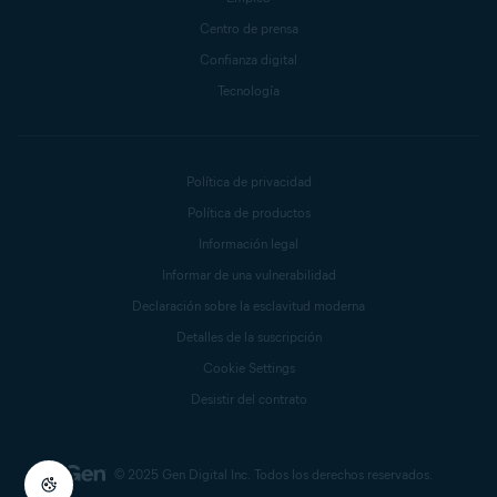
Centro de prensa
Confianza digital
Tecnología
Política de privacidad
Política de productos
Información legal
Informar de una vulnerabilidad
Declaración sobre la esclavitud moderna
Detalles de la suscripción
Cookie Settings
Desistir del contrato
© 2025 Gen Digital Inc.
Todos los derechos reservados.