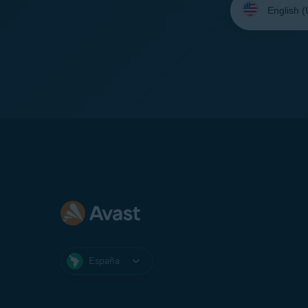
su
idioma:
España