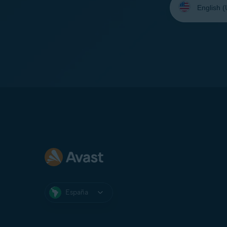
su
idioma:
España