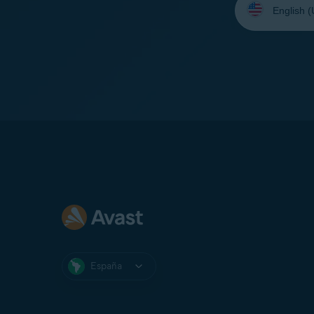
su
idioma:
España