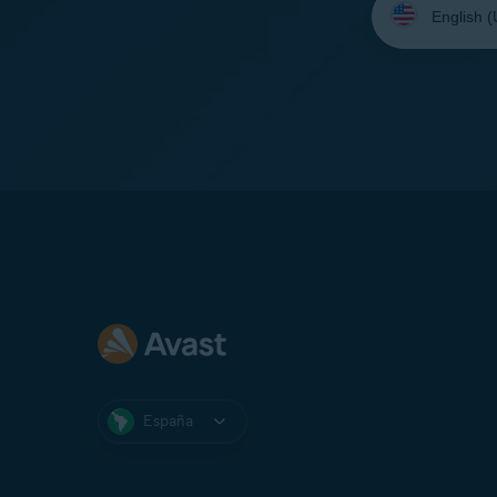
su
idioma:
España