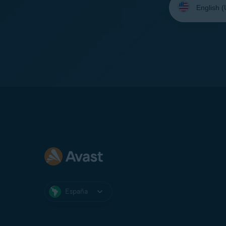
su
idioma:
España