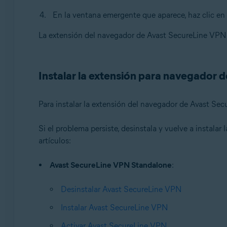
En la ventana emergente que aparece, haz clic en
La extensión del navegador de Avast SecureLine VPN 
Instalar la extensión para navegador 
Para instalar la extensión del navegador de Avast Sec
Si el problema persiste, desinstala y vuelve a instala
artículos:
Avast SecureLine VPN Standalone
:
Desinstalar Avast SecureLine VPN
Instalar Avast SecureLine VPN
Activar Avast SecureLine VPN