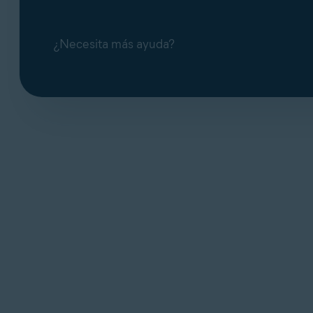
¿Necesita más ayuda?