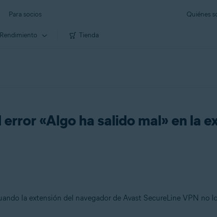
Para socios
Quiénes 
Rendimiento
Tienda
error «Algo ha salido mal» en la e
ando la extensión del navegador de Avast SecureLine VPN no l