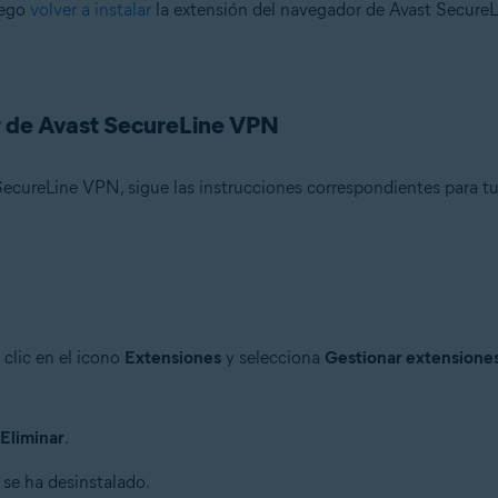
uego
volver a instalar
la extensión del navegador de Avast SecureL
r de Avast SecureLine VPN
 SecureLine VPN, sigue las instrucciones correspondientes para t
 clic en el icono
Extensiones
y selecciona
Gestionar extensione
Eliminar
.
se ha desinstalado.