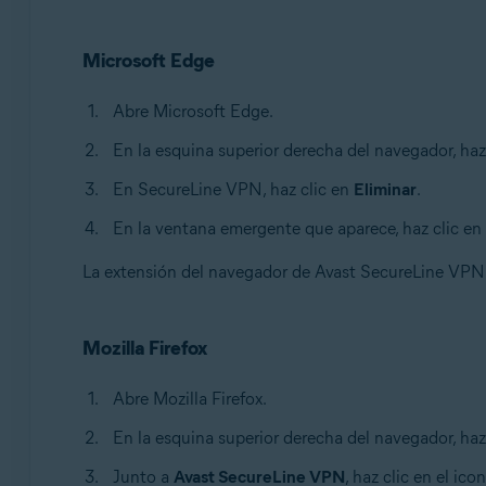
Microsoft Edge
Abre Microsoft Edge.
En la esquina superior derecha del navegador, haz
En SecureLine VPN, haz clic en
Eliminar
.
En la ventana emergente que aparece, haz clic en
La extensión del navegador de Avast SecureLine VPN 
Mozilla Firefox
Abre Mozilla Firefox.
En la esquina superior derecha del navegador, haz
Junto a
Avast SecureLine VPN
, haz clic en el ico