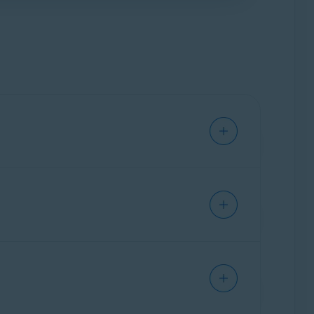
m
y
Avast SecureLine VPN
), puedes continuar
ositivos (Avast One Family). Consulta tu
as adquirido.