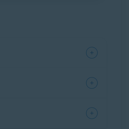
an a tus necesidades específicas.
 antes de instalar Avast One. Si intentas
ión de Avast One se bloqueará debido a un