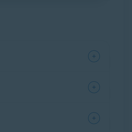
uenta Avast
), que te permite invitar a
un
imo de 30 dispositivos simultáneamente
One Family, consulta el siguiente artículo:
de navegación y de descargas.
y al rendimiento de tu dispositivo.
are en tu dispositivo. Para acceder al Centro
aplicaciones, archivos ya movidos a la