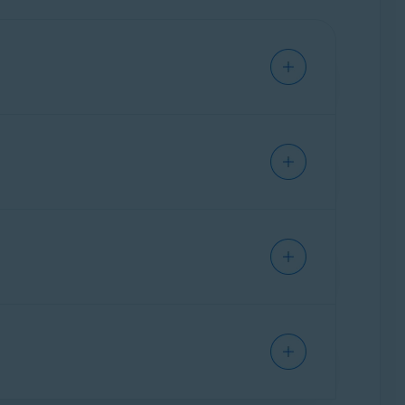
con Avast, así como herramientas de
stinadas a evitar el rastreo en línea y a
gilizar tu Mac.
vo
,
Privacidad en línea
y
Mejor rendimiento
de
tu configuración de seguridad y las amenazas
 en tu dispositivo) o proporciona
amienta todo en uno más avanzada, diseñada
instalar Avast One.