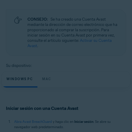
Microsoft Windows 11 Home/Pro/Enterprise/Education
Microsoft Windows 10 Home/Pro/Enterprise/Education - 32 o 64 bits
Microsoft Windows 8.1/Pro/Enterprise - 32 o 64 bits
Microsoft Windows 8/Pro/Enterprise - 32 o 64 bits
CONSEJO:
Se ha creado una Cuenta Avast
Microsoft Windows 7 Home Basic/Home
mediante la dirección de correo electrónico que ha
Premium/Professional/Enterprise/Ultimate - Service Pack 1, 32 o 64 bits
proporcionado al comprar la suscripción. Para
iniciar sesión en su Cuenta Avast por primera vez,
Apple macOS 14.x (Sonoma)
consulte el artículo siguiente:
Activar su Cuenta
Apple macOS 13.x (Ventura)
Avast
.
Apple macOS 12.x (Monterey)
Apple macOS 11.x (Big Sur)
Apple macOS 10.15.x (Catalina)
Su dispositivo:
Apple macOS 10.14.x (Mojave)
Apple macOS 10.13.x (High Sierra)
WINDOWS PC
MAC
Iniciar sesión con una Cuenta Avast
Abra Avast BreachGuard
y haga clic en
Iniciar sesión
. Se abre su
navegador web predeterminado.