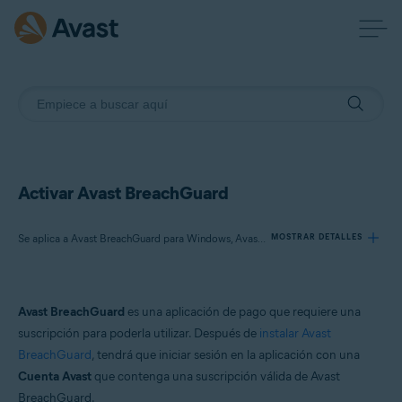
Activar Avast BreachGuard
Se aplica a Avast BreachGuard para Windows, Avast BreachGuard para Mac
MOSTRAR DETALLES
Productos:
Avast BreachGuard
es una aplicación de pago que requiere una
Avast BreachGuard 24.x para Windows
suscripción para poderla utilizar. Después de
instalar Avast
Avast BreachGuard 1.x para Mac
BreachGuard
, tendrá que iniciar sesión en la aplicación con una
Cuenta Avast
que contenga una suscripción válida de Avast
Sistemas operativos:
BreachGuard.