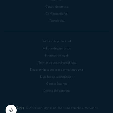
Centro de prensa
Confianza digital
Tecnología
Política de privacidad
Política de productos
Información legal
Informar de una vulnerabilidad
Declaración sobre la esclavitud moderna
Detalles de la suscripción
Cookie Settings
Desistir del contrato
© 2025 Gen Digital Inc.
Todos los derechos reservados.