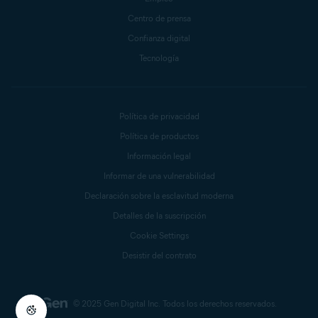
Centro de prensa
Confianza digital
Tecnología
Política de privacidad
Política de productos
Información legal
Informar de una vulnerabilidad
Declaración sobre la esclavitud moderna
Detalles de la suscripción
Cookie Settings
Desistir del contrato
© 2025 Gen Digital Inc.
Todos los derechos reservados.