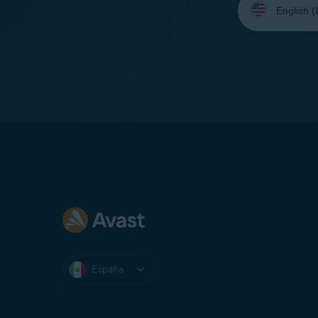
su
idioma:
España