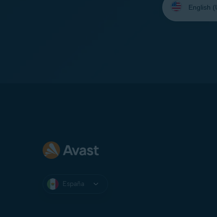
su
idioma:
España