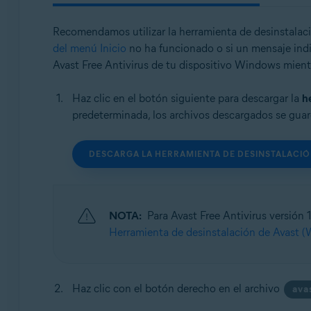
Avast One
Avast Secure Browser
Recomendamos utilizar la herramienta de desinstalaci
del menú Inicio
no ha funcionado o si un mensaje ind
Sistemas operativos:
Avast Free Antivirus de tu dispositivo Windows mien
Windows
Haz clic en el botón siguiente para descargar la
h
predeterminada, los archivos descargados se guar
DESCARGA LA HERRAMIENTA DE DESINSTALACIÓ
NOTA:
Para Avast Free Antivirus versión
Herramienta de desinstalación de Avast 
Haz clic con el botón derecho en el archivo
ava