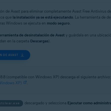
ón de Avast para eliminar completamente Avast Free Antivirus de
ica que
la instalación ya se está ejecutando
. La herramienta de de
tras Windows se ejecuta en
modo seguro
.
erramienta de desinstalación de Avast
y guárdala en una ubicaci
dan en la carpeta
Descargas
).
N DE AVAST
 18.8 (compatible con Windows XP) descarga el siguiente archivo:
(Windows XP)
.
descargado y selecciona
Ejecutar como administr
stclear.exe