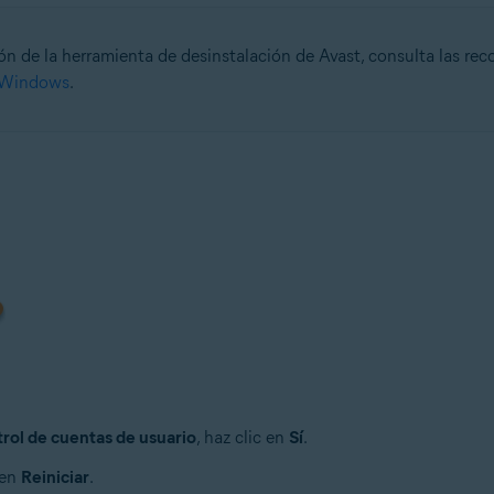
ión de la herramienta de desinstalación de Avast, consulta las re
o Windows
.
rol de cuentas de usuario
, haz clic en
Sí
.
 en
Reiniciar
.