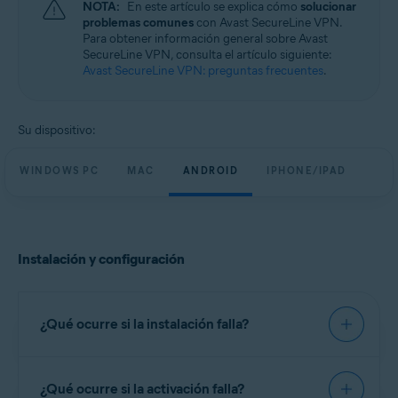
NOTA:
En este artículo se explica cómo
solucionar
Windows, macOS, Android y iOS
problemas comunes
con Avast SecureLine VPN.
Para obtener información general sobre Avast
SecureLine VPN, consulta el artículo siguiente:
Avast SecureLine VPN: preguntas frecuentes
.
Su dispositivo:
WINDOWS PC
MAC
ANDROID
IPHONE/IPAD
Instalación y configuración
¿Qué ocurre si la instalación falla?
Te recomendamos que uses los pasos exactos del
¿Qué ocurre si la activación falla?
artículo siguiente para intentar instalar Avast