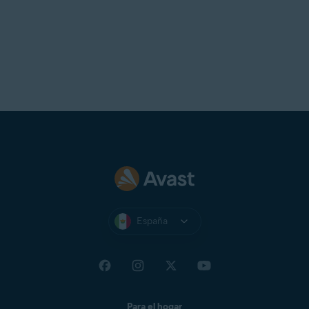
Telstra
T-Online
UOL Mail
Virgin
Virginmedia
Web
Windowslive
Yahoo!
Yandex Mail
Zeeland Net
Ziggo Mail
España
Zoho Mail
Para el hogar