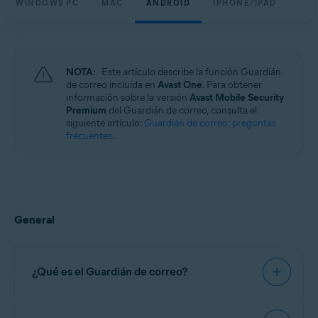
WINDOWS PC
MAC
ANDROID
IPHONE/IPAD
Windows, macOS, Android y iOS
NOTA:
Este artículo describe la función Guardián
de correo incluida en
Avast One
. Para obtener
información sobre la versión
Avast Mobile Security
Premium
del Guardián de correo, consulta el
siguiente artículo:
Guardián de correo: preguntas
frecuentes
.
General
¿Qué es el Guardián de correo?
El Guardián de correo es una función de pago,