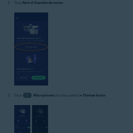
Toca
Abrir el Guardián de correo
.
Toca
⋮
Más opciones
(los tres puntos) ▸
Eliminar buzón