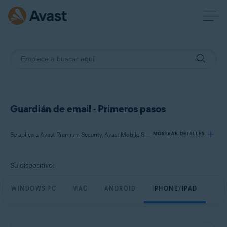
Guardián de email - Primeros pasos
Se aplica a Avast Premium Security, Avast Mobile Security Premium
MOSTRAR DETALLES
Su dispositivo:
Productos:
Avast Premium Security
WINDOWS PC
MAC
ANDROID
IPHONE/IPAD
Avast Mobile Security Premium
Sistemas operativos: