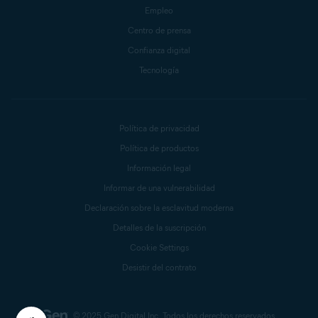
Empleo
Centro de prensa
Confianza digital
Tecnología
Política de privacidad
Política de productos
Información legal
Informar de una vulnerabilidad
Declaración sobre la esclavitud moderna
Detalles de la suscripción
Cookie Settings
Desistir del contrato
© 2025 Gen Digital Inc.
Todos los derechos reservados.