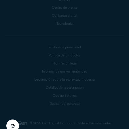
Centro de prensa
Confianza digital
Tecnología
Política de privacidad
Política de productos
Información legal
Informar de una vulnerabilidad
Declaración sobre la esclavitud moderna
Detalles de la suscripción
Cookie Settings
Desistir del contrato
© 2025 Gen Digital Inc.
Todos los derechos reservados.