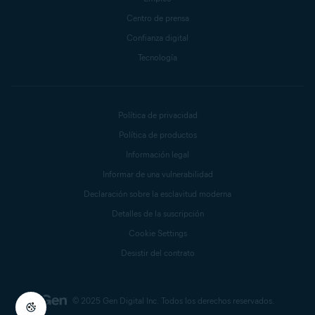
Centro de prensa
Confianza digital
Tecnología
Política de privacidad
Política de productos
Información legal
Informar de una vulnerabilidad
Declaración sobre la esclavitud moderna
Detalles de la suscripción
Cookie Settings
Desistir del contrato
© 2025 Gen Digital Inc.
Todos los derechos reservados.