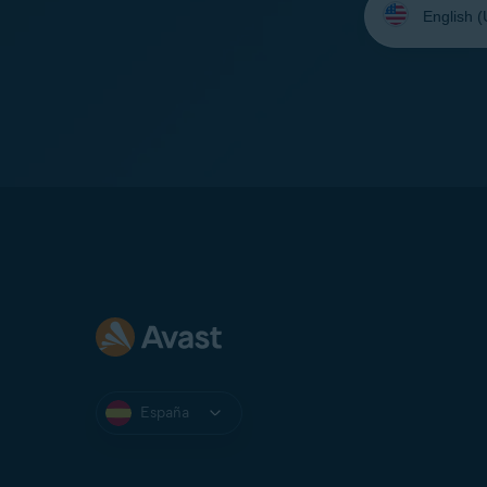
su
idioma:
España