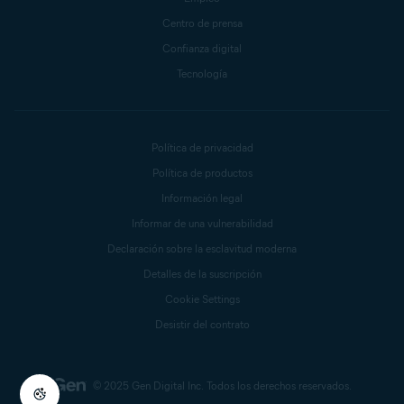
Centro de prensa
Confianza digital
Tecnología
Política de privacidad
Política de productos
Información legal
Informar de una vulnerabilidad
Declaración sobre la esclavitud moderna
Detalles de la suscripción
Cookie Settings
Desistir del contrato
© 2025 Gen Digital Inc.
Todos los derechos reservados.