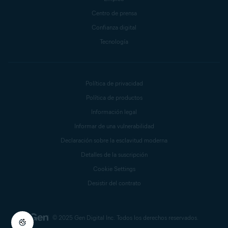
Centro de prensa
Confianza digital
Tecnología
Política de privacidad
Política de productos
Información legal
Informar de una vulnerabilidad
Declaración sobre la esclavitud moderna
Detalles de la suscripción
Cookie Settings
Desistir del contrato
© 2025 Gen Digital Inc.
Todos los derechos reservados.