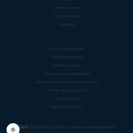
Centro de prensa
Confianza digital
Tecnología
Política de privacidad
Política de productos
Información legal
Informar de una vulnerabilidad
Declaración sobre la esclavitud moderna
Detalles de la suscripción
Cookie Settings
Desistir del contrato
© 2025 Gen Digital Inc.
Todos los derechos reservados.