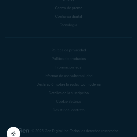
Centro de prensa
Confianza digital
Tecnología
Política de privacidad
Política de productos
Información legal
Informar de una vulnerabilidad
Declaración sobre la esclavitud moderna
Detalles de la suscripción
Cookie Settings
Desistir del contrato
© 2025 Gen Digital Inc.
Todos los derechos reservados.