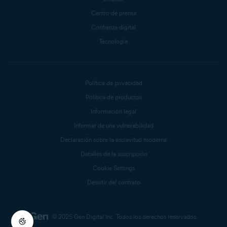
Centro de prensa
Confianza digital
Tecnología
Política de privacidad
Política de productos
Información legal
Informar de una vulnerabilidad
Declaración sobre la esclavitud moderna
Detalles de la suscripción
Cookie Settings
Desistir del contrato
© 2025 Gen Digital Inc.
Todos los derechos reservados.