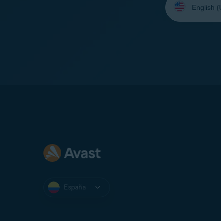
su
idioma:
España