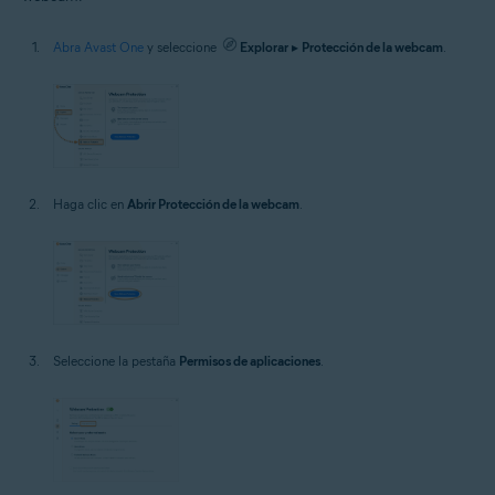
Abra Avast One
y seleccione
Explorar
▸
Protección de la webcam
.
Haga clic en
Abrir Protección de la webcam
.
Seleccione la pestaña
Permisos de aplicaciones
.