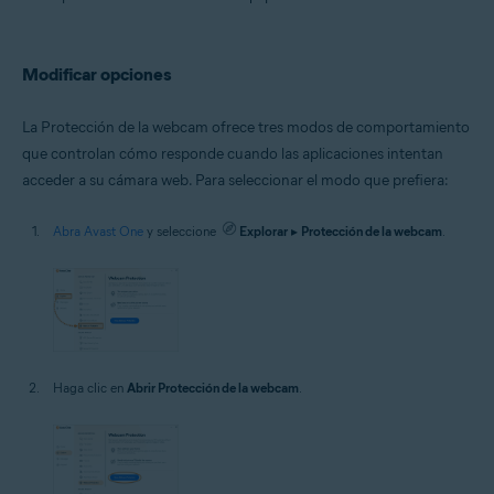
Microsoft Windows 10 Home/Pro/Enterprise/Education - 32 o 64 bits
Microsoft Windows 8.1/Pro/Enterprise - 32 o 64 bits
Microsoft Windows 8/Pro/Enterprise - 32 o 64 bits
Microsoft Windows 7 Home Basic/Home
Modificar opciones
Premium/Professional/Enterprise/Ultimate - Service Pack 1 con
Convenient Rollup Update, 32 o 64 bits
La Protección de la webcam ofrece tres modos de comportamiento
que controlan cómo responde cuando las aplicaciones intentan
acceder a su cámara web. Para seleccionar el modo que prefiera:
Abra Avast One
y seleccione
Explorar
▸
Protección de la webcam
.
Haga clic en
Abrir Protección de la webcam
.