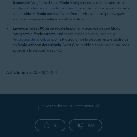
frecuencia
: Asegúrese de que
Modo inteligente
está seleccionado en los
ajustes de la Protección de la webcam
. Si la Protección de la webcam está
establecida en
Modo estricto
, Avast One le avisa siempre que
cualquier
aplicación intenta acceder a la webcam del equipo.
La webcam de su PC ha dejado de funcionar
: Asegúrese de que
Modo
inteligente
o
Modo estricto
está seleccionado en los
ajustes de la
Protección de la webcam
. Si la Protección de la webcam está establecida
en
Modo webcam desactivada
, Avast One impide a
todas
las aplicaciones
acceder a la webcam de su PC.
Actualizado el: 03/09/2024
¿Le ha resultado útil este artículo?
SÍ
NO