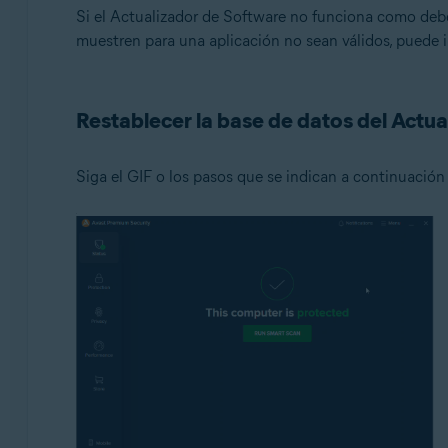
Si el Actualizador de Software no funciona como deber
Sistemas operativos:
muestren para una aplicación no sean válidos, puede i
Microsoft Windows 11 Home/Pro/Enterprise/Educatio
Microsoft Windows 10 Home/Pro/Enterprise/Education 
Restablecer la base de datos del Actu
Microsoft Windows 8.1/Pro/Enterprise - 32 o 64 bits
Microsoft Windows 8/Pro/Enterprise - 32 o 64 bits
Microsoft Windows 7 Home Basic/Home Premium/Profess
Siga el GIF o los pasos que se indican a continuación 