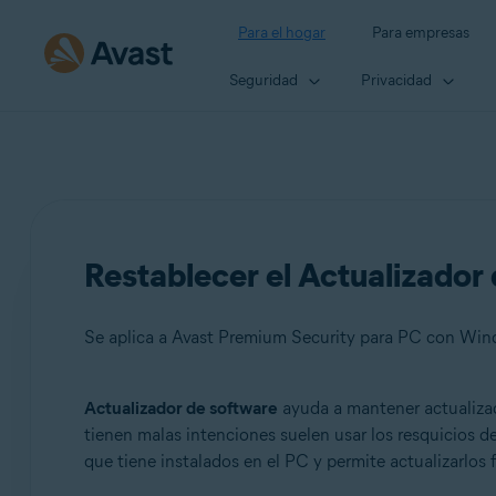
Para el hogar
Para empresas
Seguridad
Privacidad
Restablecer el Actualizador 
Se aplica a Avast Premium Security para PC con Win
Actualizador de software
ayuda a mantener actualizad
Productos:
tienen malas intenciones suelen usar los resquicios 
que tiene instalados en el PC y permite actualizarlos 
Avast Premium Security 22.x para PC con Windows
Avast Free Antivirus 22.x para Windows PC