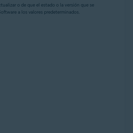
ualizar o de que el estado o la versión que se
Software a los valores predeterminados.
e, 32 o 64 bits