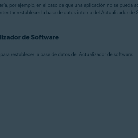
ía, por ejemplo, en el caso de que una aplicación no se pueda act
ntentar restablecer la base de datos interna del Actualizador de 
n
- 32 o 64 bits
alizador de Software
ional/Enterprise/Ultimate - Service Pack 1 con Convenient Rollup Updat
para restablecer la base de datos del Actualizador de software: