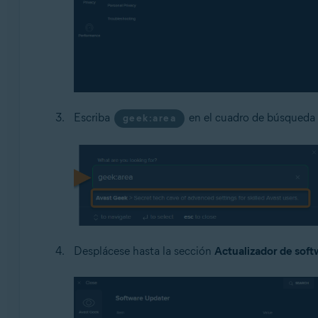
Escriba
en el cuadro de búsqueda
geek:area
Desplácese hasta la sección
Actualizador de soft