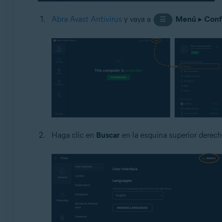
Abra Avast Antivirus
y vaya a
Menú
▸
Conf
☰
Haga clic en
Buscar
en la esquina superior derech