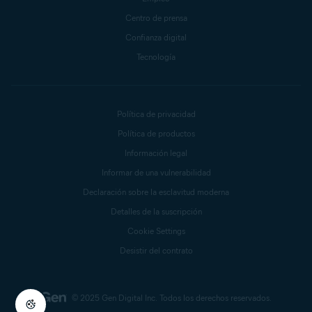
Centro de prensa
Confianza digital
Tecnología
Política de privacidad
Política de productos
Información legal
Informar de una vulnerabilidad
Declaración sobre la esclavitud moderna
Detalles de la suscripción
Cookie Settings
Desistir del contrato
© 2025 Gen Digital Inc.
Todos los derechos reservados.