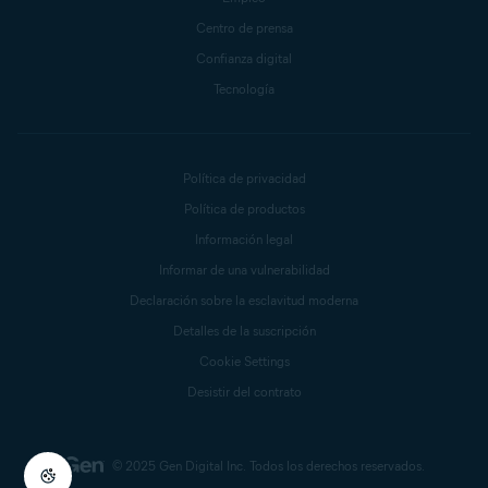
Centro de prensa
Confianza digital
Tecnología
Política de privacidad
Política de productos
Información legal
Informar de una vulnerabilidad
Declaración sobre la esclavitud moderna
Detalles de la suscripción
Cookie Settings
Desistir del contrato
© 2025 Gen Digital Inc.
Todos los derechos reservados.