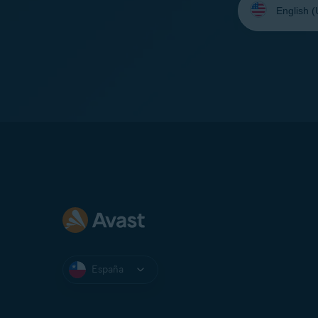
su
idioma:
España