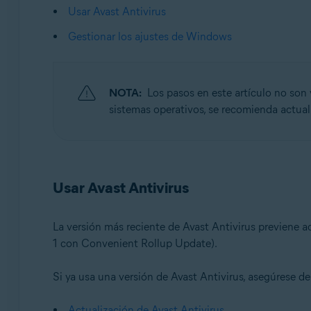
Usar Avast Antivirus
Avast Free Antivirus 24.x para Windows
Gestionar los ajustes de Windows
Sistemas operativos:
Microsoft Windows 11 Home/Pro/Enterprise/Educatio
Microsoft Windows 10 Home/Pro/Enterprise/Education 
NOTA:
Los pasos en este artículo no son
Microsoft Windows 8.1/Pro/Enterprise - 32 o 64 bits
sistemas operativos, se recomienda actua
Microsoft Windows 8/Pro/Enterprise - 32 o 64 bits
Microsoft Windows 7 Home Basic/Home Premium/Profess
Usar Avast Antivirus
La versión más reciente de Avast Antivirus previene 
1 con Convenient Rollup Update).
Si ya usa una versión de Avast Antivirus, asegúrese d
Actualización de Avast Antivirus