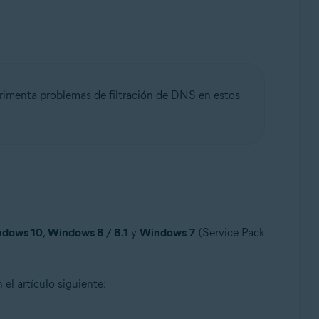
erimenta problemas de filtración de DNS en estos
e, 32 o 64 bits
dows 10
,
Windows 8 / 8.1
y
Windows 7
(Service Pack
 el artículo siguiente: