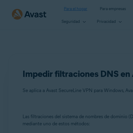
Para el hogar
Para empresas
Seguridad
Privacidad
Impedir filtraciones DNS e
Se aplica a Avast SecureLine VPN para Windows, Ava
Productos:
Las filtraciones del sistema de nombres de dominio 
mediante uno de estos métodos:
Avast SecureLine VPN 5.x para Windows
Avast Premium Security 24.x para Windows