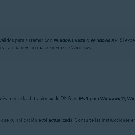
n
- 32 o 64 bits
 válidos para sistemas con
Windows Vista
o
Windows XP
. Si exp
lizar a una versión más reciente de Windows.
ional/Enterprise/Ultimate - Service Pack 1 con Convenient Rollup Updat
activamente las filtraciones de DNS en
IPv4
para
Windows 11
,
Win
e que su aplicación esté
actualizada
. Consulte las instrucciones en