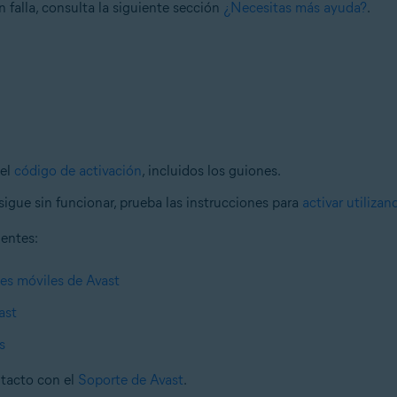
n falla, consulta la siguiente sección
¿Necesitas más ayuda?
.
 el
código de activación
, incluidos los guiones.
sigue sin funcionar, prueba las instrucciones para
activar utiliza
ientes:
nes móviles de Avast
ast
s
ntacto con el
Soporte de Avast
.