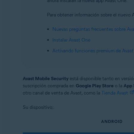
ahora instalan la nueva app Avast One.
Avast Mobile Security Ultimate
Para obtener información sobre el nuevo Av
Sistemas operativos:
Android y iOS
Nuevas preguntas frecuentes sobre Av
Instalar Avast One
Activando funciones premium de Avas
Avast Mobile Security
está disponible tanto en versi
suscripción comprada en
Google Play Store
o la
App 
otro canal de venta de Avast, como la
Tienda Avast
Su dispositivo:
ANDROID