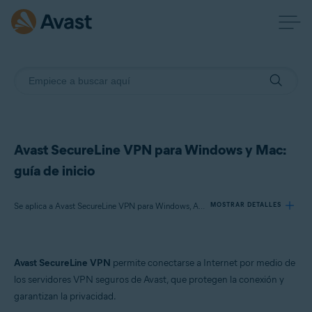
Avast SecureLine VPN para Windows y Mac:
guía de inicio
Se aplica a Avast SecureLine VPN para Windows, Avast SecureLine VPN para Mac
MOSTRAR DETALLES
Productos:
Avast SecureLine VPN
permite conectarse a Internet por medio de
Avast SecureLine VPN 5.x para Windows
los servidores VPN seguros de Avast, que protegen la conexión y
Avast SecureLine VPN 4.x para Mac
garantizan la privacidad.