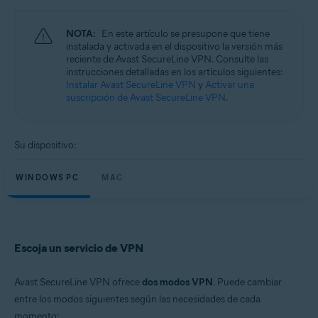
Sistemas operativos:
Microsoft Windows 11 Home/Pro/Enterprise/Education
NOTA:
En este artículo se presupone que tiene
Microsoft Windows 10 Home/Pro/Enterprise/Education - 32 o 64 bits
instalada y activada en el dispositivo la versión más
Microsoft Windows 8.1/Pro/Enterprise - 32 o 64 bits
reciente de Avast SecureLine VPN. Consulte las
Microsoft Windows 8/Pro/Enterprise - 32 o 64 bits
instrucciones detalladas en los artículos siguientes:
Microsoft Windows 7 Home Basic/Home
Instalar Avast SecureLine VPN
y
Activar una
Premium/Professional/Enterprise/Ultimate - Service Pack 1, 32 o 64 bits
suscripción de Avast SecureLine VPN
.
Apple macOS 14.x (Sonoma)
Apple macOS 13.x (Ventura)
Apple macOS 12.x (Monterey)
Su dispositivo:
Apple macOS 11.x (Big Sur)
Apple macOS 10.15.x (Catalina)
WINDOWS PC
MAC
Apple macOS 10.14.x (Mojave)
Apple macOS 10.13.x (High Sierra)
Apple macOS 10.12.x (Sierra)
Escoja un servicio de VPN
Avast SecureLine VPN ofrece
dos modos VPN
. Puede cambiar
entre los modos siguientes según las necesidades de cada
momento: