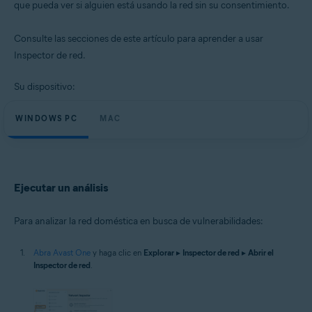
que pueda ver si alguien está usando la red sin su consentimiento.
Sistemas operativos:
Microsoft Windows 11 Home/Pro/Enterprise/Education
Consulte las secciones de este artículo para aprender a usar
Microsoft Windows 10 Home/Pro/Enterprise/Education - 32 o 64 bits
Microsoft Windows 8.1/Pro/Enterprise - 32 o 64 bits
Inspector de red.
Microsoft Windows 8/Pro/Enterprise - 32 o 64 bits
Microsoft Windows 7 Home Basic/Home
Su dispositivo:
Premium/Professional/Enterprise/Ultimate - Service Pack 1 con
Convenient Rollup Update, 32 o 64 bits
WINDOWS PC
MAC
Apple macOS 14.x (Sonoma)
Apple macOS 13.x (Ventura)
Apple macOS 12.x (Monterey)
Apple macOS 11.x (Big Sur)
Apple macOS 10.15.x (Catalina)
Ejecutar un análisis
Apple macOS 10.14.x (Mojave)
Apple macOS 10.13.x (High Sierra)
Para analizar la red doméstica en busca de vulnerabilidades:
Abra Avast One
y haga clic en
Explorar
▸
Inspector de red
▸
Abrir el
Inspector de red
.