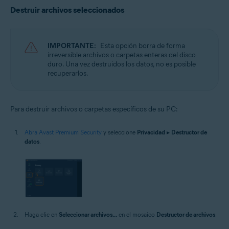
Microsoft Windows 10 Home/Pro/Enterprise/Education - 32 o 64 bits
Destruir archivos seleccionados
Microsoft Windows 8.1/Pro/Enterprise - 32 o 64 bits
Microsoft Windows 8/Pro/Enterprise - 32 o 64 bits
Microsoft Windows 7 Home Basic/Home
Premium/Professional/Enterprise/Ultimate - Service Pack 1 con
IMPORTANTE:
Esta opción borra de forma
Convenient Rollup Update, 32 o 64 bits
irreversible archivos o carpetas enteras del disco
duro. Una vez destruidos los datos, no es posible
recuperarlos.
Para destruir archivos o carpetas específicos de su PC:
Abra Avast Premium Security
y seleccione
Privacidad
▸
Destructor de
datos
.
Haga clic en
Seleccionar archivos...
en el mosaico
Destructor de archivos
.