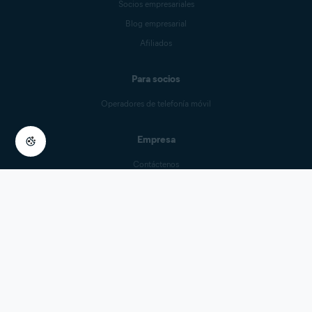
Socios empresariales
Blog empresarial
Afiliados
Para socios
Operadores de telefonía móvil
Empresa
Contáctenos
Empleo
Centro de prensa
Confianza digital
Tecnología
Política de privacidad