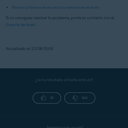
Resolver problemas de activación en aplicaciones de Avast
Si no consigues resolver tu problema, ponte en contacto con el
Soporte de Avast
.
Actualizado el: 23/06/2026
¿Le ha resultado útil este artículo?
SÍ
NO
¿Necesita más ayuda?