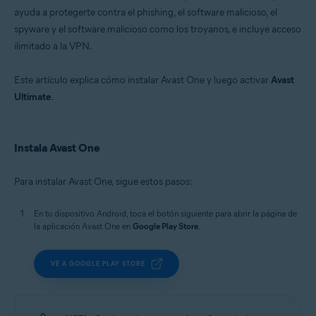
Windows, macOS, Android y iOS
ayuda a protegerte contra el phishing, el software malicioso, el
spyware y el software malicioso como los troyanos, e incluye acceso
ilimitado a la VPN.
Este artículo explica cómo instalar Avast One y luego activar
Avast
Ultimate
.
Instala Avast One
Para instalar Avast One, sigue estos pasos:
En tu dispositivo Android, toca el botón siguiente para abrir la página de
la aplicación Avast One en
Google Play Store
.
VE A GOOGLE PLAY STORE