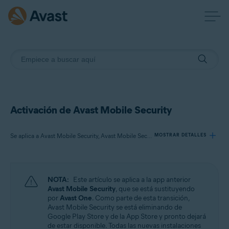
Activación de Avast Mobile Security
Se aplica a Avast Mobile Security, Avast Mobile Security Premium, Avast Mobile Security Ultimate
MOSTRAR DETALLES
Productos:
NOTA:
Este artículo se aplica a la app anterior
Avast Mobile Security
Avast Mobile Security
, que se está sustituyendo
Avast Mobile Security Premium
por
Avast One
. Como parte de esta transición,
Avast Mobile Security Ultimate
Avast Mobile Security se está eliminando de
Google Play Store y de la App Store y pronto dejará
de estar disponible. Todas las nuevas instalaciones
Sistemas operativos: