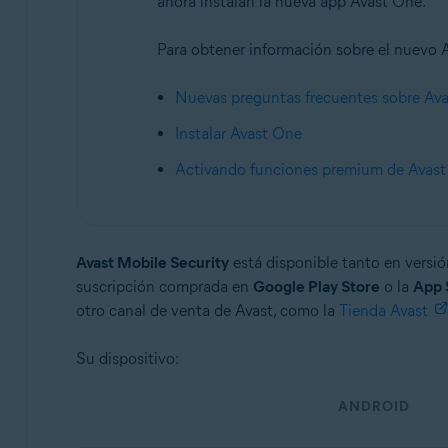
ahora instalan la nueva app Avast One.
Avast Mobile Security Ultimate
Para obtener información sobre el nuevo Av
Sistemas operativos:
Android y iOS
Nuevas preguntas frecuentes sobre Av
Instalar Avast One
Activando funciones premium de Avas
Avast Mobile Security
está disponible tanto en versi
suscripción comprada en
Google Play Store
o la
App 
otro canal de venta de Avast, como la
Tienda Avast
Su dispositivo:
ANDROID