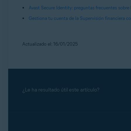
entidad financiera, necesitas actualizar las
Tus cuentas financieras están actualizadas.
Avast Secure Identity: preguntas frecuentes sobre 
No uses la función completar automática
Gestiona tu cuenta de la Supervisión financiera c
Para añadir una nueva cuenta, lee
Gestiona tu 
lugar de que el navegador web o la aplica
Cuenta bloqueada debido a demasiados inte
intentos fallidos de inicio de sesión. Inicia
Actualizado el: 16/01/2025
atención al cliente de tu entidad financiera
La cuenta de la entidad financiera necesita
como los términos y condiciones actualiza
Fin de la compatibilidad con la entidad fin
¿Le ha resultado útil este artículo?