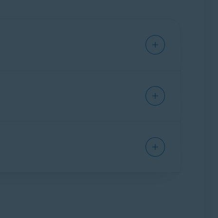
upervisión financiera, asegúrate de que tus
r la conexión.
jemplo, nombre de usuario/contraseña) con tu