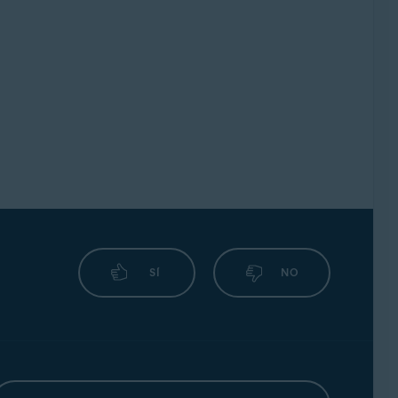
rmitirnos el acceso a tus cuentas financieras.
e inicio de sesión de tu cuenta bancaria en
ente.
 haya bloqueado a causa de demasiados
niciar sesión, contacta con el servicio de
 verifica si hay algo que requiera tu atención,
ra red.
SÍ
NO