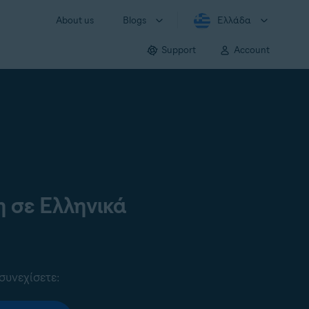
About us
Blogs
Ελλάδα
Support
Account
 σε Ελληνικά
συνεχίσετε: