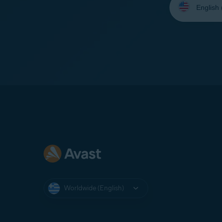
your
language:
Worldwide (English)