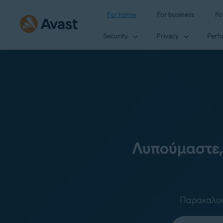
For home
For business
Fo
Security
Privacy
Perf
Λυπούμαστε,
Παρακαλούμ
Select