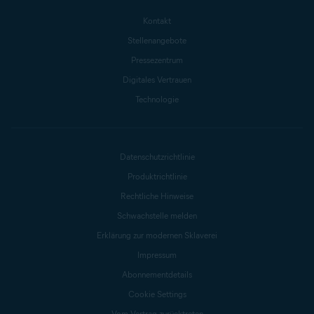
Kontakt
Stellenangebote
Pressezentrum
Digitales Vertrauen
Technologie
Datenschutzrichtlinie
Produktrichtlinie
Rechtliche Hinweise
Schwachstelle melden
Erklärung zur modernen Sklaverei
Impressum
Abonnementdetails
Cookie Settings
Vom Vertrag zurücktreten