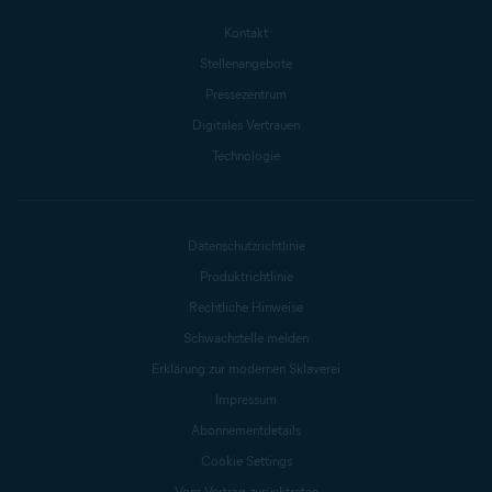
Kontakt
Stellenangebote
Pressezentrum
Digitales Vertrauen
Technologie
Datenschutzrichtlinie
Produktrichtlinie
Rechtliche Hinweise
Schwachstelle melden
Erklärung zur modernen Sklaverei
Impressum
Abonnementdetails
Cookie Settings
Vom Vertrag zurücktreten