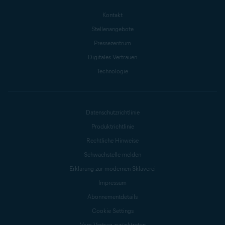
Kontakt
Stellenangebote
Pressezentrum
Digitales Vertrauen
Technologie
Datenschutzrichtlinie
Produktrichtlinie
Rechtliche Hinweise
Schwachstelle melden
Erklärung zur modernen Sklaverei
Impressum
Abonnementdetails
Cookie Settings
Vom Vertrag zurücktreten