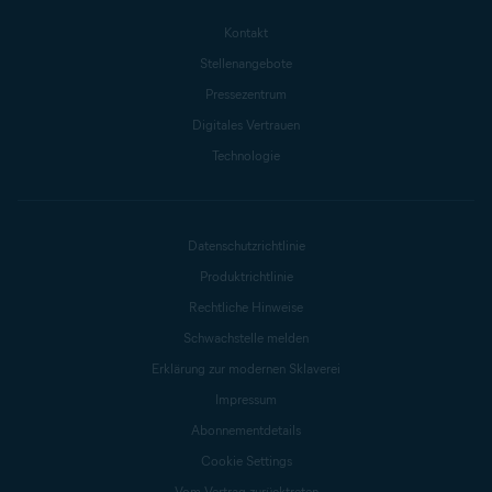
Kontakt
Stellenangebote
Pressezentrum
Digitales Vertrauen
Technologie
Datenschutzrichtlinie
Produktrichtlinie
Rechtliche Hinweise
Schwachstelle melden
Erklärung zur modernen Sklaverei
Impressum
Abonnementdetails
Cookie Settings
Vom Vertrag zurücktreten